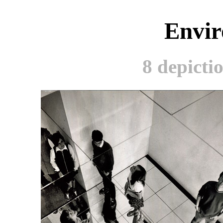
Envir
8 depictio